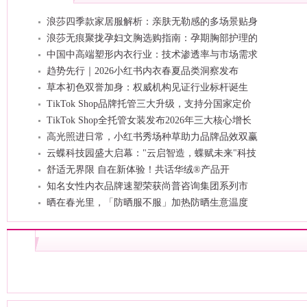
浪莎四季款家居服解析：亲肤无勒感的多场景贴身
浪莎无痕聚拢孕妇文胸选购指南：孕期胸部护理的
中国中高端塑形内衣行业：技术渗透率与市场需求
趋势先行｜2026小红书内衣春夏品类洞察发布
草本初色双誉加身：权威机构见证行业标杆诞生
TikTok Shop品牌托管三大升级，支持分国家定价
TikTok Shop全托管女装发布2026年三大核心增长
高光照进日常，小红书秀场种草助力品牌品效双赢
云蝶科技园盛大启幕："云启智造，蝶赋未来"科技
舒适无界限 自在新体验！共话华绒®产品开
知名女性内衣品牌速塑荣获尚普咨询集团系列市
晒在春光里，「防晒服不服」加热防晒生意温度